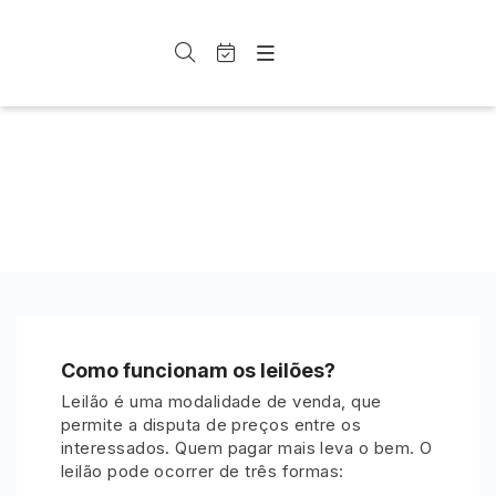
Entrar
Criar conta
Entrar
Site
Busca por palavra-chave
Agenda
Home
Dúvidas Frequentes
Quem Somos
Quem Somos
Tire suas dúvidas sobre como participar dos leilões,
Categoria
Subcategoria
Eventos
Contato
entender as regras e dar seus lances com segurança.
Fale Conosco
Busca por categoria
Estados
Cidade
Veículos
Carros
Bairro
Comitente
Como funcionam os leilões?
Leilão é uma modalidade de venda, que
permite a disputa de preços entre os
Judiciais
Extrajudiciais
interessados. Quem pagar mais leva o bem. O
Faixa de valor
leilão pode ocorrer de três formas:
R$
R$
até