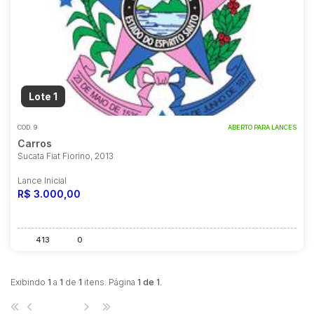
Lote 1
COD.
9
ABERTO PARA LANCES
Carros
Sucata Fiat Fiorino, 2013
Lance Inicial
R$ 3.000,00
413
0
Exibindo
1
a
1
de
1
itens. Página
1 de 1
.
1