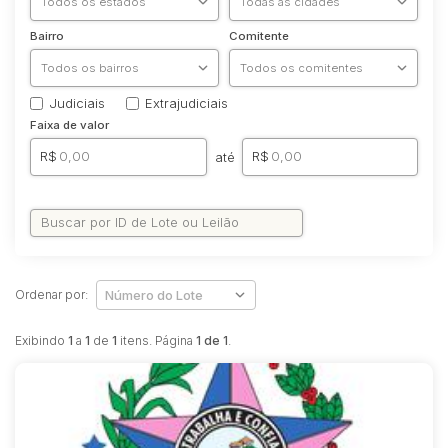
Bairro
Comitente
Judiciais
Extrajudiciais
Faixa de valor
R$
R$
até
Pesquisar
Ordenar por:
Filtros
Exibindo
1
a
1
de
1
itens. Página
1 de 1
.